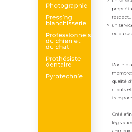
un servic
Photographie
propriéta
Pressing
respectue
blanchisserie
un servic
ou au cab
Professionnels
du chien et
du chat
Prothésiste
dentaire
Par le bi
membres 
Pyrotechnie
qualité d
clients et
transpare
Créé afi
législatio
animaux f