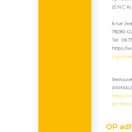
(S.N.C.A)
6 rue Je
78280 
Tel : 06.7
https://
n.gooss
Retrouve
ANIMALIER
https://c
bfc.fr/
OP ad