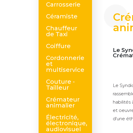
Carrosserie
Cré
Céramiste
ani
Chauffeur
de Taxi
Coiffure
Le Syn
Crémat
Cordonnerie
et
multiservice
Couture -
Le Syndi
Tailleur
rassembl
Crémateur
habilités
animalier
et oeuvr
Électricité,
d'une éth
électronique,
audiovisuel