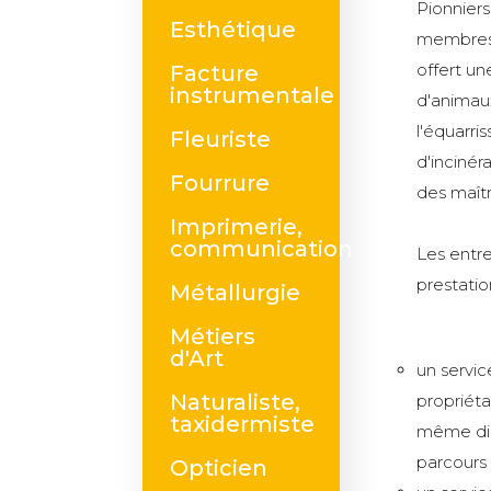
Pionniers
Esthétique
membres d
offert un
Facture
instrumentale
d'animau
l'équarri
Fleuriste
d'incinér
Fourrure
des maîtr
Imprimerie,
communication
Les entr
prestati
Métallurgie
Métiers
d'Art
un servic
Naturaliste,
propriéta
taxidermiste
même dign
parcours
Opticien