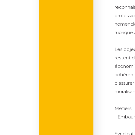
reconnais
professio
nomenclat
rubrique 
Les objec
restent d
économiq
adhérents
d'assurer
moralisan
Métiers :
- Embaum
Syndicat