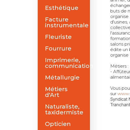
échanger
Esthétique
buts de n
organise 
Facture
d'usines,
instrumentale
collectiv
l'assuran
Fleuriste
formation
salons pr
Fourrure
édite un 
organise 
Imprimerie,
communication
Métiers :
- Affûteu
Métallurgie
alimentai
Vous pou
Métiers
sur
www.s
d'Art
Syndicat 
Tranchant
Naturaliste,
taxidermiste
Opticien