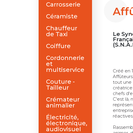
Carrosserie
Aff
Céramiste
Chauffeur
de Taxi
Le Syn
França
(S.N.A.
Coiffure
Cordonnerie
et
multiservice
Créé en 
Affûteurs
Couture -
tout une 
Tailleur
créatrice
chefs d'e
Crémateur
C'est là,
animalier
représent
entrepris
réactives
Électricité,
électronique,
Rassemble
audiovisuel
animer, d