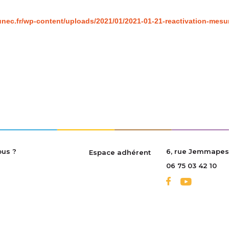
/unec.fr/wp-content/uploads/2021/01/2021-01-21-reactivation-mesu
us ?
6, rue Jemmapes
Espace adhérent
06 75 03 42 10