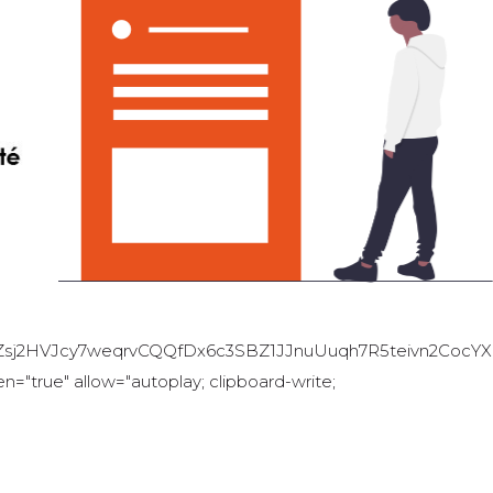
j2HVJcy7weqrvCQQfDx6c3SBZ1JJnuUuqh7R5teivn2CocYXGs
n="true" allow="autoplay; clipboard-write;