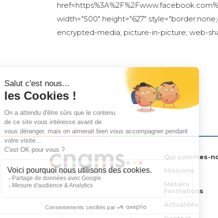
href=https%3A%2F%2Fwww.facebook.com%
width="500" height="627" style="border:none;o
encrypted-media; picture-in-picture; web-sh
Qui sommes-no
Missions
Métiers
Formations
Actualités
Contact