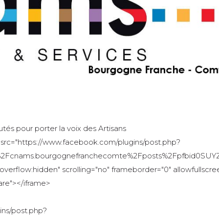
és pour porter la voix des Artisans
ame src="https://www.facebook.com/plugins/post.php?
Fcnams.bourgognefranchecomte%2Fposts%2Fpfbid0SUYZs
verflow:hidden" scrolling="no" frameborder="0" allowfullscree
are"></iframe>
ins/post.php?