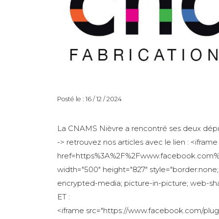
Posté le : 16 / 12 / 2024
La CNAMS Nièvre a rencontré ses deux déput
-> retrouvez nos articles avec le lien : <ifr
href=https%3A%2F%2Fwww.facebook.com%2
width="500" height="827" style="border:none;o
encrypted-media; picture-in-picture; web-sh
ET :
<iframe src="https://www.facebook.com/plug