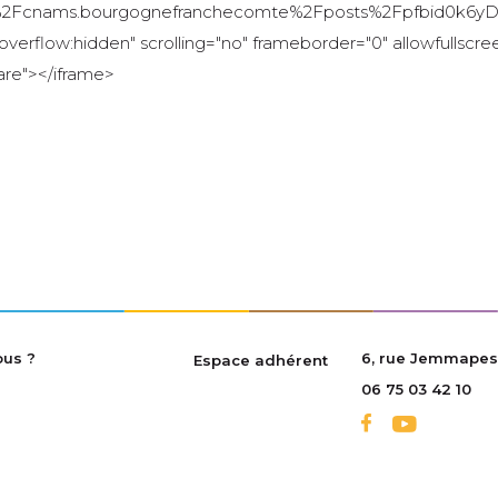
2Fcnams.bourgognefranchecomte%2Fposts%2Fpfbid0k6yD
verflow:hidden" scrolling="no" frameborder="0" allowfullscree
are"></iframe>
us ?
6, rue Jemmapes
Espace adhérent
06 75 03 42 10