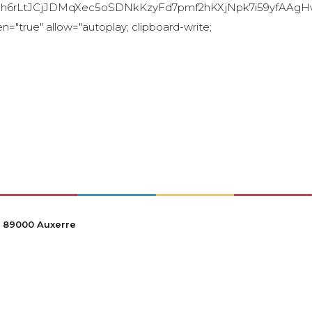
h6rLtJCjJDMqXec5oSDNkKzyFd7pmf2hKXjNpk7i59yfAAgHw
n="true" allow="autoplay; clipboard-write;
 89000 Auxerre